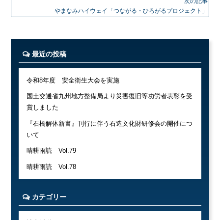
次の記事
やまなみハイウェイ「つながる・ひろがるプロジェクト」
最近の投稿
令和8年度 安全衛生大会を実施
国土交通省九州地方整備局より災害復旧等功労者表彰を受
賞しました
『石橋解体新書』刊行に伴う石造文化財研修会の開催につ
いて
晴耕雨読 Vol.79
晴耕雨読 Vol.78
カテゴリー