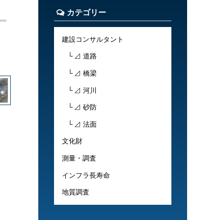
カテゴリー
建設コンサルタント
⊿ 道路
⊿ 橋梁
⊿ 河川
⊿ 砂防
⊿ 法面
文化財
測量・調査
インフラ長寿命
地質調査